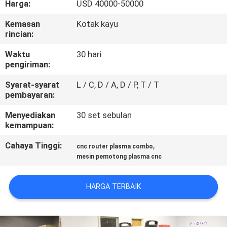
Harga:
USD 40000-50000
KONTROL
Kemasan
Kotak kayu
rincian:
KUALITAS
Waktu
30 hari
pengiriman:
PERMINTAAN
Syarat-syarat
L / C, D / A, D / P, T / T
PENAWARAN
pembayaran:
Menyediakan
30 set sebulan
SITEMAP
kemampuan:
Cahaya Tinggi:
,
cnc router plasma combo
KEBIJAKAN
mesin pemotong plasma cnc
PRIBADI
HARGA TERBAIK