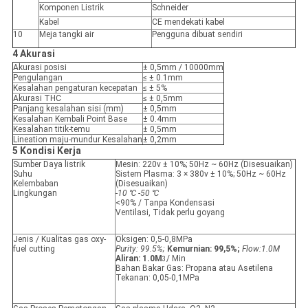
Komponen Listrik
Schneider
Kabel
CE mendekati kabel
10
Meja tangki air
Pengguna dibuat sendiri
4 Akurasi
Akurasi posisi
± 0,5mm / 10000mm
Pengulangan
≤ ± 0.1mm
Kesalahan pengaturan kecepatan
≤ ± 5%
Akurasi THC
≤ ± 0,5mm
Panjang kesalahan sisi (mm)
± 0,5mm
Kesalahan Kembali Point Base
± 0.4mm
Kesalahan titik-temu
± 0,5mm
Lineation maju-mundur Kesalahan
± 0,2mm
5 Kondisi Kerja
Sumber Daya listrik
Mesin: 220v ± 10%; 50Hz ~ 60Hz (Disesuaikan)
Suhu
Sistem Plasma: 3 × 380v ± 10%; 50Hz ~ 60Hz
Kelembaban
(Disesuaikan)
Lingkungan
-10 ℃ -50 ℃
<90% / Tanpa Kondensasi
Ventilasi, Tidak perlu goyang
Jenis / Kualitas gas oxy-
Oksigen: 0,5-0,8MPa
fuel cutting
Purity: 99.5%;
Kemurnian: 99,5%;
Flow:1.0M
Aliran: 1.0M
/ Min
3
Bahan Bakar Gas: Propana atau Asetilena
Tekanan: 0,05-0,1MPa