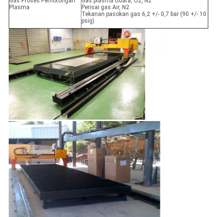
Gas Proses Pemotongan
Gas plasma Udara, O2, N2
Plasma
Perisai gas Air, N2
Tekanan pasokan gas 6,2 +/- 0,7 bar (90 +/- 10
psig)