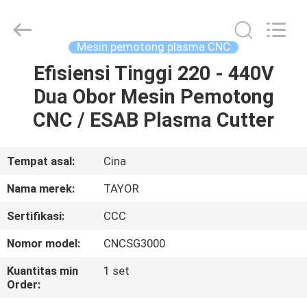
Hyzont(Shanghai)
Industrial
Technologies
Co.,Ltd..
All
Mesin pemotong plasma CNC
Rights
Reserved.
Efisiensi Tinggi 220 - 440V
RUMAH
Dua Obor Mesin Pemotong
PRODUK
CNC / ESAB Plasma Cutter
VIDEO
Tempat asal:
Cina
Nama merek:
TAYOR
TENTANG
Sertifikasi:
CCC
KAMI
Nomor model:
CNCSG3000
TUR
Kuantitas min
1 set
Order:
PABRIK