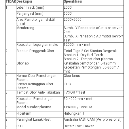
TIDAK
Deskripsi
Spesifikasi
1
Lebar Track (mm)
2000
Panjang rel (mm)
6000
Area Pemotongan efektif
2000x6000
(mm)
Mendorong
Sumbu Y Panasonic AC motor servo *
2set
Sumbu X Panasonic AC motor servo *
1set
Kecepatan bepergian maks
12000 mm / mnt
2
Stasiun Penggerak Obor
Total Tiga 2 Set Stasiun Bergerak
Stasiun 1: Oxy-fuel Torch
Stasiun 2: Tempat obor plasma
3
Obor api
Ketebalan pemotongan 5-120mm
Kecepatan Pemotongan: 50-800m /
mnt
4
Nomor Obor Pemotongan
Obor lurus
Plasma
Sensor Ketinggian Obor
THC
Plasma
5
Tempat Obor Anti-Tabrakan
TAYOR * 1set
Kecepatan Pemotongan
50-4000mm / mnt
Plasma
6
Model sumber plasma
XPR300 / CoreTM
7
Hiperterm
Hubungkan T
8
Perangkat Lunak Nest
Australia FASTCAM (Ver profesional)
9
PLC
Delta * 1set Taiwan