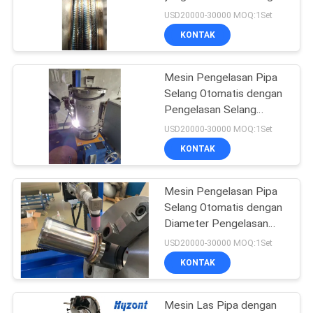
TIG Wire Feeding untuk
USD20000-30000 MOQ:1Set
Pengelasan Gabungan
KONTAK
Kecepatan Tinggi dan
21
Presisi
Mesin pengelasan
Mesin Pengelasan Pipa
Selang Otomatis dengan
jahitan melingkar
Pengelasan Selang
Kecepatan Tinggi dan
USD20000-30000 MOQ:1Set
Proses Pengelasan
KONTAK
TIG/MIG untuk Tegangan
220V/380V
Mesin Pengelasan Pipa
25
Selang Otomatis dengan
Diameter Pengelasan
mesin las busur
Disesuaikan, Tegangan
USD20000-30000 MOQ:1Set
220V/380V, dan TIG
KONTAK
Dengan Pemanfaatan
Kawat
Mesin Las Pipa dengan