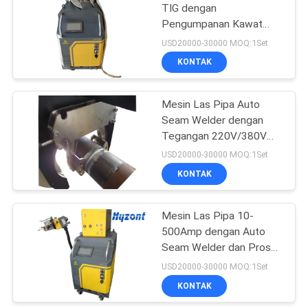
TIG dengan
Pengumpanan Kawat
17
Arus Las 10-500Amp dan
USD20000-30000 MOQ:1Set
Motor DC untuk Fabrikasi
KONTAK
mesin las laser
Pipa Tugas Berat
Mesin Las Pipa Auto
Seam Welder dengan
Tegangan 220V/380V
dan Arus Las 10-500Amp
USD20000-30000 MOQ:1Set
untuk TIG Dengan
KONTAK
125
Pengumpanan Kawat
Mesin pemotong
Mesin Las Pipa 10-
500Amp dengan Auto
plasma CNC
Seam Welder dan Proses
Pengelasan TIG/MIG
USD20000-30000 MOQ:1Set
untuk Konstruksi Pipa
KONTAK