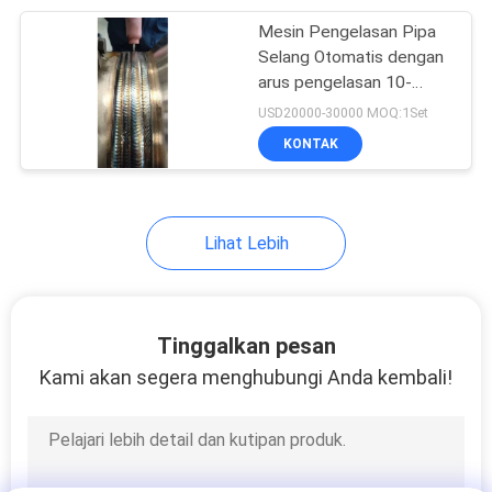
Mesin Pengelasan Pipa
45
Selang Otomatis dengan
mesin pemotong
arus pengelasan 10-
500Amp 220V / 380V
USD20000-30000 MOQ:1Set
laser cnc
Tegangan dan TIG
KONTAK
Dengan Wire Feeding
Lihat Lebih
15
Suku cadang
Tinggalkan pesan
pengelasan
Kami akan segera menghubungi Anda kembali!