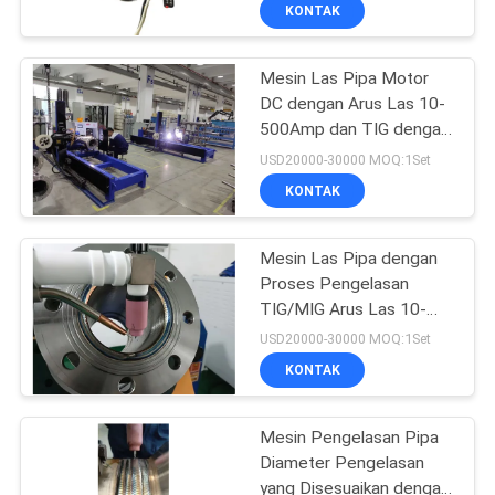
Saat Ini Dan Kecepatan
KONTAK
Tinggi, Pengelasan
KONTROL
Sambungan Otomatis
Presisi Tinggi
Mesin Las Pipa Motor
KUALITAS
30
DC dengan Arus Las 10-
500Amp dan TIG dengan
PERMINTAAN
Mesin Las Pipa
Pengumpan Kawat untuk
USD20000-30000 MOQ:1Set
Pengelasan Presisi
PENAWARAN
KONTAK
Tinggi
SITEMAP
Mesin Las Pipa dengan
Proses Pengelasan
TIG/MIG Arus Las 10-
KEBIJAKAN
26
500Amp dan Diameter
USD20000-30000 MOQ:1Set
Las yang Disesuaikan
PRIBADI
Mesin Tube To
KONTAK
Tubesheet
Mesin Pengelasan Pipa
Diameter Pengelasan
yang Disesuaikan dengan