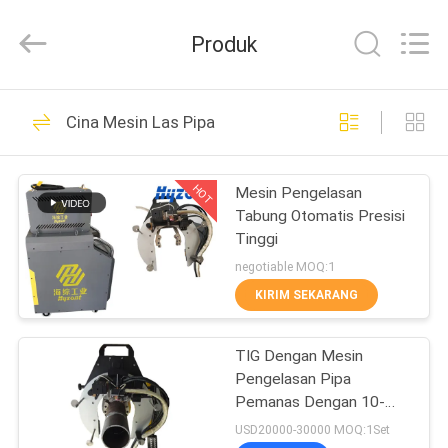
Hyzont(Shanghai)
Industrial
Technologies
Produk
Co.,Ltd..
All
Rights
Reserved.
RUMAH
19
Cina Mesin Las Pipa
Mesin Las
PRODUK
Pemotongan
HOT
Mesin Pengelasan
Tabung Otomatis Presisi
VIDEO
Tinggi
negotiable MOQ:1
TENTANG
KIRIM SEKARANG
36
KAMI
TIG Dengan Mesin
Mesin Las Orbital
Pengelasan Pipa
TUR
Pemanas Dengan 10-
PABRIK
500Amp Pengelasan
USD20000-30000 MOQ:1Set